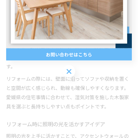
す。
アクセントウォールに合う家具配置とリフォーム術
アクセントウォールを活かすには、家具の配置も工夫が
必要です。壁の色やデザインに対して、反対色や同系色
お問い合わせはこちら
の家具を配置することで視覚的なメリハリが生まれま
す。
お問い合わせはこちら
リフォームの際には、壁面に沿ってソファや収納を置く
と空間が広く感じられ、動線も確保しやすくなります。
愛媛県の住宅事情に合わせて、湿気対策を施した木製家
具を選ぶと長持ちしやすい点もポイントです。
リフォーム時に照明の光を活かすアイデア
照明の光を上手に活かすことで、アクセントウォールの