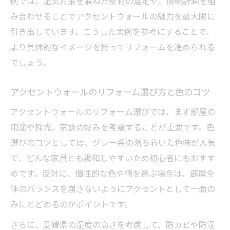
例では、湿気対策を兼ねた壁材の選定や、照明計画を組
ド動向
み合わせることでアクセントウォールの魅力を最大限に
照明と家具が映える壁リフォームの秘訣を解説
引き出しています。こうした実例を参考にすることで、
リフォームで照明と家具が映える壁の選び
より具体的なイメージを持ってリフォームを進められる
方
でしょう。
アクセントウォールに合う家具配置とリフ
ォーム術
アクセントウォールのリフォーム選び方と色のコツ
リフォーム時に照明の光を活かすアイデア
アクセントウォールのリフォーム選びでは、まず部屋の
家具とのバランスを考えたリフォーム実践
用途や採光、家族の好みを考慮することが重要です。色
例
選びのコツとしては、グレー系の落ち着いた色味が人気
ウォールリフォームでくつろぎ空間を演出
で、どんな家具とも調和しやすいため初心者にもおすす
リフォームでアクセント壁に挑戦するポイント
めです。反対に、個性的な色や柄を選ぶ場合は、部屋全
集
体のバランスを崩さないようにアクセントとして一面の
みにとどめるのがポイントです。
リフォーム初心者が知るアクセント壁の選
択法
さらに、愛媛県の湿度の高さを考慮して、防カビや防湿