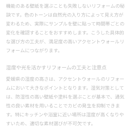
アクセントウォールリフォームで失敗しな
機能のある壁紙を選ぶことも失敗しないリフォームの秘
い秘訣
訣です。色のトーンは自然光の入り方によって見え方が
変わるため、実際にサンプルを壁に貼って時間帯ごとの
段階的に始めるリフォームのアクセント壁
変化を確認することをおすすめします。こうした具体的
活用術
な選び方の工夫が、満足度の高いアクセントウォールリ
部屋の一面だけリフォームするメリットと
フォームにつながります。
注意点
サンプル確認で安心するリフォーム選び方
湿度や光を活かすリフォームの工夫と注意点
暮らしに馴染むウォール選びのコツを専門解説
愛媛県の湿度の高さは、アクセントウォールのリフォー
リフォームで暮らしに馴染む壁選びを実現
ムにおいて大きなポイントとなります。湿気対策として
アクセントウォールで空間統一感を作る方
は、防湿性の高い壁紙や塗料を選ぶことが基本で、通気
法
性の良い素材を用いることでカビの発生を抑制できま
リフォームで失敗しない色と素材の選び方
す。特にキッチンや浴室に近い場所は湿度が高くなりや
家族みんなが満足するリフォームの工夫紹
すいため、適切な素材選びが不可欠です。
介