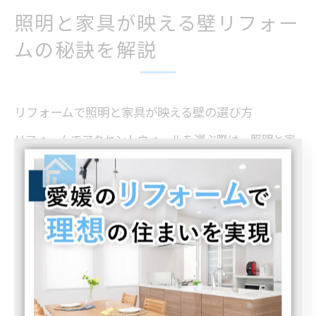
照明と家具が映える壁リフォー
ムの秘訣を解説
リフォームで照明と家具が映える壁の選び方
リフォームでアクセントウォールを選ぶ際は、照明と家
具が映える色や質感を重視することが重要です。特に愛
媛県のような自然光の入り方や湿度を考慮すると、落ち
着いたグレー系や温かみのある木目調が人気です。
照明の光が壁に反射して空間の明るさを左右するため、
マットな質感よりも少し光沢のある素材を選ぶと効果
的。また、家具との色調バランスをとることで統一感が
生まれ、部屋全体の調和が高まります。例えば、ナチュ
ラルカラーの家具には淡いグレー系クロスがよく合いま