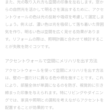
また、光の取り入れ方も空間の印象を左右します。窓か
クローゼットやトイレにも合うリフォーム
らの自然光を活かして明るさを演出するために、アクセ
提案
ントウォールの色は光の反射や吸収を考慮して選定しま
リフォーム体感で日常空間が生まれ変わる理由
しょう。例えば、濃い色は光を吸収して落ち着いた雰囲
リフォームで日常空間が生まれ変わる体感
気を作り、明るい色は空間を広く見せる効果がありま
メリット
す。リフォームの際は、照明計画と合わせて検討するこ
アクセントウォールリフォームの実感ポイ
とが失敗を防ぐコツです。
ント
アクセントウォールで空間にメリハリを出す方法
生活動線を考えたリフォームのすすめ方
アクセントウォールを使って空間にメリハリを出す方法
体感できるリフォームの変化と満足度向上
は、壁の一面だけに異なる色や柄を施すことです。これ
アクセントウォールで暮らしの質が高まる
により、部屋全体が単調になるのを防ぎ、視覚的に引き
理由
締まった印象を与えられます。特にリビングやダイニン
グでは、家具や照明との調和を考えながらアクセントを
配置することが効果的です。