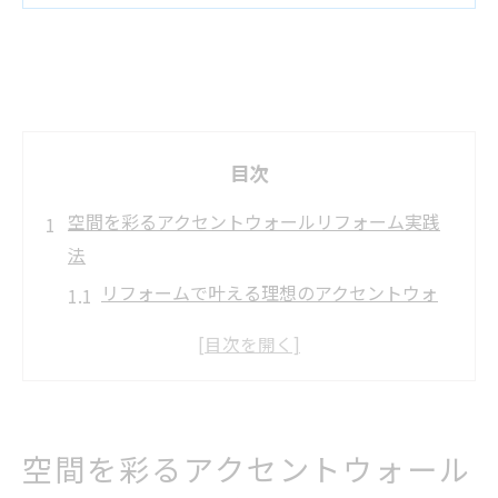
目次
空間を彩るアクセントウォールリフォーム実践
法
リフォームで叶える理想のアクセントウォ
ール実例
アクセントウォールのリフォーム選び方と
色のコツ
湿度や光を活かすリフォームの工夫と注意
空間を彩るアクセントウォール
点