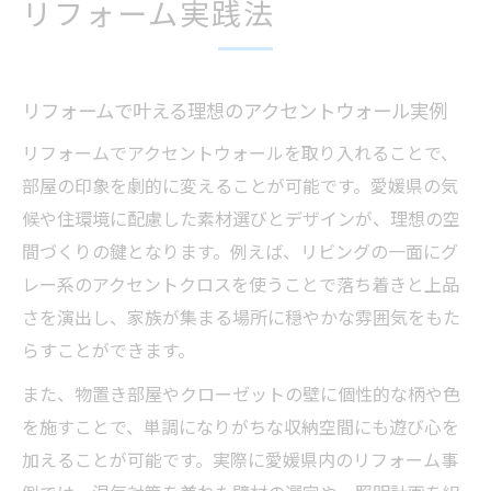
リフォーム実践法
アクセントウォールで空間にメリハリを出
す方法
リフォームで変わる部屋別アクセントウォ
リフォームで叶える理想のアクセントウォール実例
ール術
個性派クロスで叶う住まいの雰囲気一新術
リフォームでアクセントウォールを取り入れることで、
部屋の印象を劇的に変えることが可能です。愛媛県の気
リフォームで個性派クロスを選ぶメリット
候や住環境に配慮した素材選びとデザインが、理想の空
解説
間づくりの鍵となります。例えば、リビングの一面にグ
住まいの雰囲気を一新するリフォームテク
レー系のアクセントクロスを使うことで落ち着きと上品
ニック
さを演出し、家族が集まる場所に穏やかな雰囲気をもた
アクセントクロスリフォーム実践のポイン
らすことができます。
ト集
また、物置き部屋やクローゼットの壁に個性的な柄や色
グレー系リフォームで作る落ち着きの空間
を施すことで、単調になりがちな収納空間にも遊び心を
演出
加えることが可能です。実際に愛媛県内のリフォーム事
リフォームで取り入れる最新クロストレン