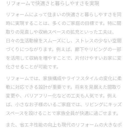
リフォームで快適さと暮らしやすさを実現
リフォーム事例で見るおしゃれな実践ポイ
リフォームによって住まいの快適さと暮らしやすさを同
ント
時に実現することは、多くのご家庭の目標です。特に間
リフォームでおしゃれ空間を手に入れるコ
取りの見直しや収納スペースの拡充といった工夫は、
ツ
日々の生活動線をスムーズにし、ストレスの少ない空間
ビフォーアフターで学ぶリフォームの魅力
づくりにつながります。例えば、廊下やリビングの一部
リフォームで叶うモダンなインテリア実例
を活用して収納を増やすことで、片付けやすいお家に変
リフォーム事例から選ぶ流行のデザイン術
化させることが可能です。
使い勝手重視なら収納リフォームが決め手
リフォームでは、家族構成やライフスタイルの変化に柔
収納リフォームで使い勝手抜群の空間に変
軟に対応できる設計が重要です。将来を見据えた間取り
身
変更や、バリアフリー化などの工夫も人気です。例え
収納リフォームアイデアで整理上手な家に
ば、小さなお子様のいるご家庭では、リビングにキッズ
暮らしやすさを高める収納リフォームの工
スペースを設けることで家族全員が快適に過ごせます。
夫
また、省エネ性能の向上も現代のリフォームの大きなポ
リフォームで叶える収納力アップの秘訣