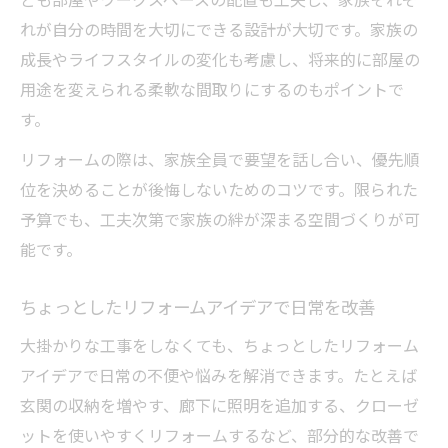
ォーム
れが自分の時間を大切にできる設計が大切です。家族の
リフォームで間取りを自分らしくアレンジ
成長やライフスタイルの変化も考慮し、将来的に部屋の
する方法
用途を変えられる柔軟な間取りにするのもポイントで
家族構成に合わせた間取りリフォームの工
す。
夫
リフォームの際は、家族全員で要望を話し合い、優先順
リノベーションで間取りを自由自在に変え
位を決めることが後悔しないためのコツです。限られた
るコツ
予算でも、工夫次第で家族の絆が深まる空間づくりが可
省エネも叶える住まいのリフォーム新提案
能です。
リフォームで省エネと快適さを同時に実現
省エネリフォームの最新トレンドと実践法
ちょっとしたリフォームアイデアで日常を改善
リフォームで光熱費削減を実現するコツ
大掛かりな工事をしなくても、ちょっとしたリフォーム
エコな住まいを目指すリフォームアイデア
アイデアで日常の不便や悩みを解消できます。たとえば
集
玄関の収納を増やす、廊下に照明を追加する、クローゼ
ットを使いやすくリフォームするなど、部分的な改善で
リフォームの工夫で環境にも優しい住まい