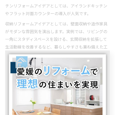
チンリフォームアイデアとしては、アイランドキッチン
やフラット対面カウンターの導入が人気です。
収納リフォームアイデアとしては、壁面収納や造作家具
がモダンな雰囲気を演出します。実例では、リビングの
一角にスタディスペースを設ける、玄関収納を拡張して
生活動線を改善するなど、暮らしやすさも兼ね備えた工
夫が目立ちます。
モダンインテリアのリフォームを成功させるには、無駄
を省いたシンプルな設計と、使いやすさを考慮した収納
計画を同時に進めることが重要です。家族全員が快適に
過ごせる空間を目指しましょう。
リフォーム事例から選ぶ流行のデザイン術
最近のリフォーム事例では、トレンドを取り入れたデザ