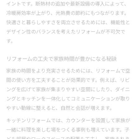
イントです。断熱材の追加や最新設備の導入によって、
快適生活に役立つ収納リフォーム実例紹介
冷暖房効率が上がり、光熱費の節約にもつながります。
快適空間づくりを実現するリフォームの秘訣
快適さと暮らしやすさを両立させるためには、機能性と
リフォームで叶える快適な住まいの作り方
デザイン性のバランスを考えたリフォームが不可欠で
す。
リフォームの工夫で空間を広く見せる方法
快適リフォームアイデアで家族が集う場所
リフォームの工夫で家族時間が豊かになる秘訣
に
家族の時間をより充実させるためには、リフォームで空
リフォームで実現したい空間改善のポイン
間の使い方を工夫することが効果的です。例えば、リビ
ト
ングを広げて家族が集まりやすい空間にしたり、ダイニ
暮らしを豊かにする快適リフォームの秘訣
ングとキッチンを一体化してコミュニケーションが取り
ライフスタイルに合わせた間取りリフォーム術
やすい動線に整えると、自然と会話が増えます。
リフォームで叶える理想の間取り設計ポイ
キッチンリフォームでは、カウンターを設置して家族が
ント
一緒に料理を楽しむ場をつくる事例も増えています。子
ライフスタイル変化に対応する間取りリフ
ども部屋やワークスペースの配置も工夫し、家族それぞ