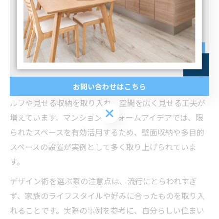
イン術が多く注目されています。例えば、グレーやベー
ジュなどのニュートラルカラーを基調とした内装や、カ
フェ風キッチン、北欧テイストのリビングなどが人気で
す。これらの流行デザインは、シンプルながらもおしゃ
れな雰囲気を演出できます。
お問い合わせはこちら
また、リフォーム収納アイデアとしては、オープンシェ
ルフや見せる収納を取り入れ、空間を広く見せる工夫が
お問い合わせはこちら
増えています。マンションリフォームアイデアでは、限
られたスペースを有効活用するため、壁面収納や多目的
スペースの設置が実例として多く取り上げられていま
す。
デザイン術を選ぶ際の注意点は、流行にとらわれすぎ
ず、家族のライフスタイルや好みに合ったものを取り入
れることです。実際の事例を参考に、自分らしい住まい