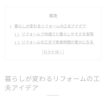
目次
暮らしが変わるリフォームの工夫アイデア
リフォームで快適さと暮らしやすさを実現
リフォームの工夫で家族時間が豊かになる
秘訣
ちょっとしたリフォームアイデアで日常を
改善
リフォーム事例から学ぶ暮らし変化のポイ
暮らしが変わるリフォームの工
ント
夫アイデア
リフォームで叶えるおしゃれな生活空間づ
くり
おしゃれも叶う！最新リフォーム実例を厳選